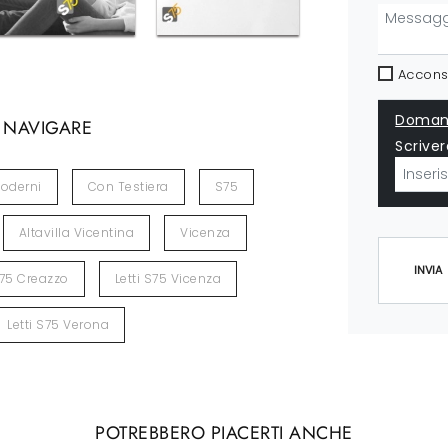
Acconse
Domand
 NAVIGARE
Scriver
oderni
Con Testiera
S75
Altavilla Vicentina
Vicenza
INVIA
S75 Creazzo
Letti S75 Vicenza
Letti S75 Verona
POTREBBERO PIACERTI ANCHE