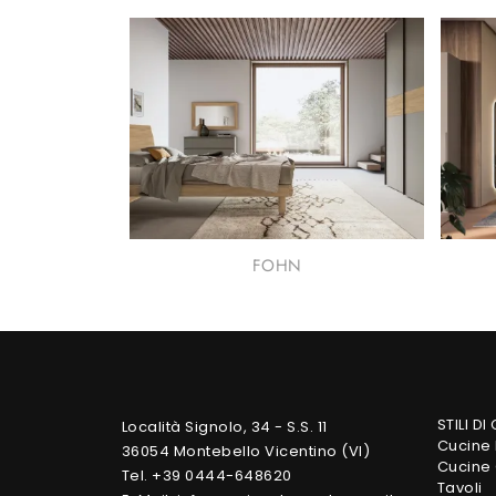
FOHN
STILI DI
Località Signolo, 34 - S.S. 11
Cucine
36054 Montebello Vicentino (VI)
Cucine 
Tel. +39 0444-648620
Tavoli