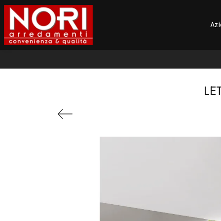
Az
LE