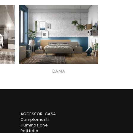
DAMA
ACCESSORI CASA
Complementi
Illuminazione
Reti letto