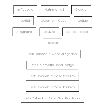
In Tessuto
Matrimoniali
Classici
Imbottiti
Colombini Casa
Lonigo
Arzignano
Sovizzo
San Bonifacio
Padova
Letti Colombini Casa Arzignano
Letti Colombini Casa Lonigo
Letti Colombini Casa Sovizzo
Letti Colombini Casa Padova
Letti Colombini Casa San Bonifacio