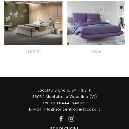
POCKET
NOAH
Località Signolo, 34 - S.S. 11
36054 Montebello Vicentino (VI)
Tel. +39 0444-648620
E-Mail. info@noricentroperlacasa.it
STILI DI CUCINE