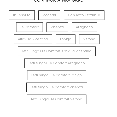
CONTINUA A NAVIGARE
In Tessuto
Moderni
Con Letto Estraibile
Le Comfort
Vicenza
Arzignano
Altavilla Vicentina
Lonigo
Verona
Letti Singoli Le Comfort Altavilla Vicentina
Letti Singoli Le Comfort Arzignano
Letti Singoli Le Comfort Lonigo
Letti Singoli Le Comfort Vicenza
Letti Singoli Le Comfort Verona