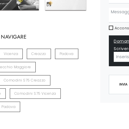
Acconse
 NAVIGARE
Domand
Scriver
Vicenza
Creazzo
Padova
ecchio Maggiore
Comodini S75 Creazzo
INVIA
e
Comodini S75 Vicenza
5 Padova