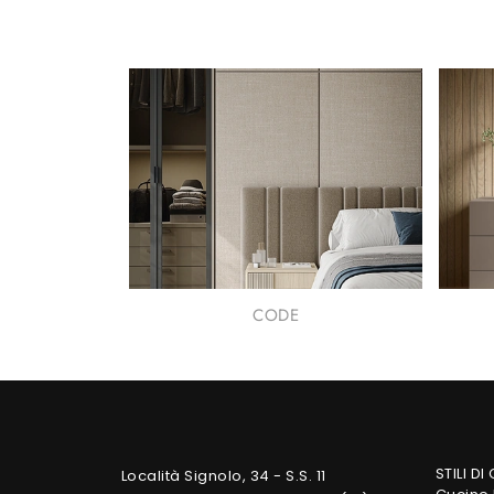
CODE
STILI DI
Località Signolo, 34 - S.S. 11