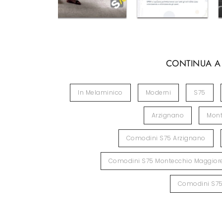
CONTINUA A
In Melaminico
Moderni
S75
Arzignano
Mont
Comodini S75 Arzignano
Comodini S75 Montecchio Maggior
Comodini S7