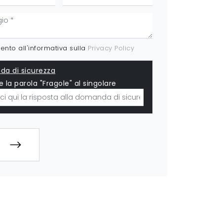
nto all'informativa sulla
Privacy Policy
a di sicurezza
e la parola "Fragole" al singolare