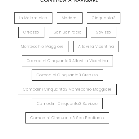
CONTINUA A NAVIGARE
In Melaminico
Moderni
Cinquanta3
Creazzo
San Bonifacio
Sovizzo
Montecchio Maggiore
Altavilla Vicentina
Comodini Cinquanta3 Altavilla Vicentina
Comodini Cinquanta3 Creazzo
Comodini Cinquanta3 Montecchio Maggiore
Comodini Cinquanta3 Sovizzo
Comodini Cinquanta3 San Bonifacio