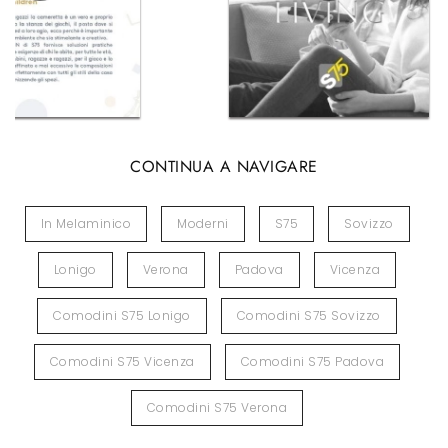
CONTINUA A NAVIGARE
In Melaminico
Moderni
S75
Sovizzo
Lonigo
Verona
Padova
Vicenza
Comodini S75 Lonigo
Comodini S75 Sovizzo
Comodini S75 Vicenza
Comodini S75 Padova
Comodini S75 Verona