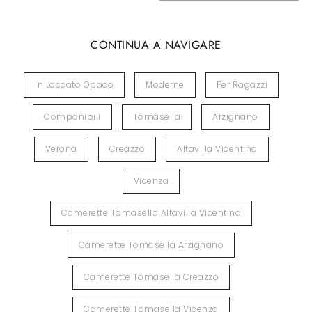
CONTINUA A NAVIGARE
In Laccato Opaco
Moderne
Per Ragazzi
Componibili
Tomasella
Arzignano
Verona
Creazzo
Altavilla Vicentina
Vicenza
Camerette Tomasella Altavilla Vicentina
Camerette Tomasella Arzignano
Camerette Tomasella Creazzo
Camerette Tomasella Vicenza