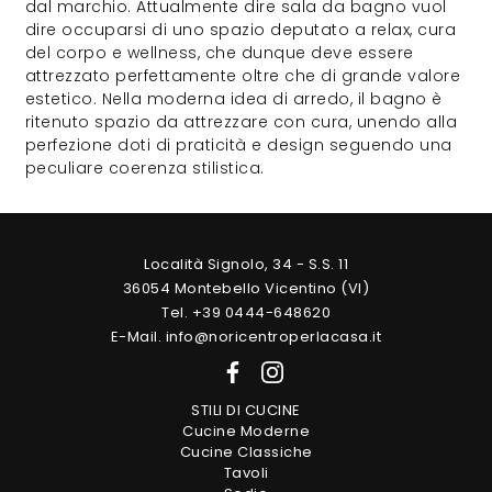
dal marchio. Attualmente dire sala da bagno vuol
dire occuparsi di uno spazio deputato a relax, cura
del corpo e wellness, che dunque deve essere
attrezzato perfettamente oltre che di grande valore
estetico. Nella moderna idea di arredo, il bagno è
ritenuto spazio da attrezzare con cura, unendo alla
perfezione doti di praticità e design seguendo una
peculiare coerenza stilistica.
Località Signolo, 34 - S.S. 11
36054 Montebello Vicentino (VI)
Tel. +39 0444-648620
E-Mail. info@noricentroperlacasa.it
STILI DI CUCINE
Cucine Moderne
Cucine Classiche
Tavoli