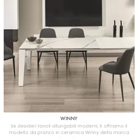
WINNY
Se desideri tavoli allungabili moderni, ti offriamo il
modello da pranzo in ceramica Winny della marca