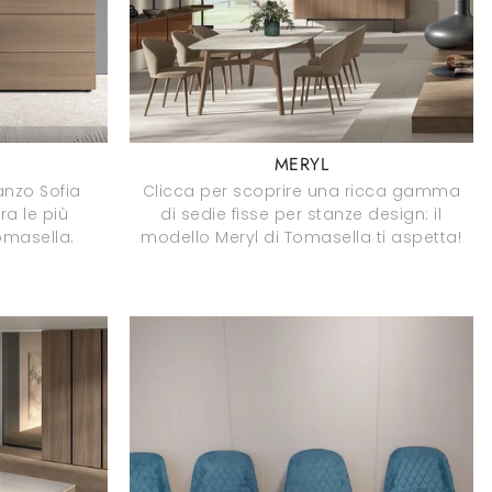
MERYL
anzo Sofia
Clicca per scoprire una ricca gamma
ra le più
di sedie fisse per stanze design: il
Tomasella.
modello Meryl di Tomasella ti aspetta!