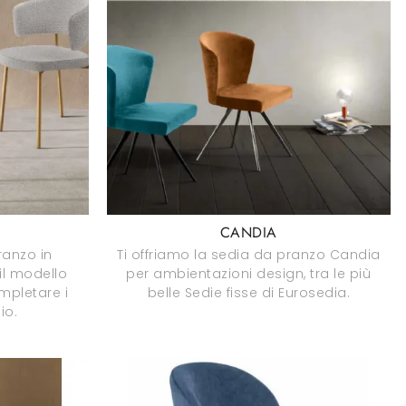
CANDIA
ranzo in
Ti offriamo la sedia da pranzo Candia
il modello
per ambientazioni design, tra le più
mpletare i
belle Sedie fisse di Eurosedia.
io.