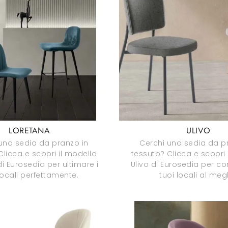
LORETANA
ULIVO
una sedia da pranzo in
Cerchi una sedia da p
Clicca e scopri il modello
tessuto? Clicca e scopri 
i Eurosedia per ultimare i
Ulivo di Eurosedia per co
locali perfettamente.
tuoi locali al megl