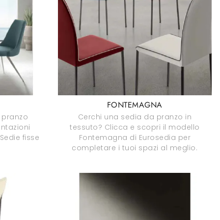
FONTEMAGNA
a pranzo
Cerchi una sedia da pranzo in
ntazioni
tessuto? Clicca e scopri il modello
 Sedie fisse
Fontemagna di Eurosedia per
completare i tuoi spazi al meglio.