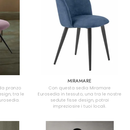
MIRAMARE
 da pranzo
Con questa sedia Miramare
ign, tra le
Eurosedia in tessuto, una tra le nostre
Eurosedia.
sedute fisse design, potrai
impreziosire i tuoi locali.