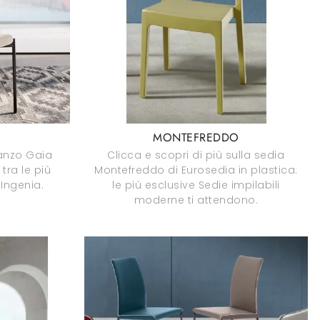
MONTEFREDDO
ranzo Gaia
Clicca e scopri di più sulla sedia
tra le più
Montefreddo di Eurosedia in plastica:
 Ingenia.
le più esclusive Sedie impilabili
moderne ti attendono.