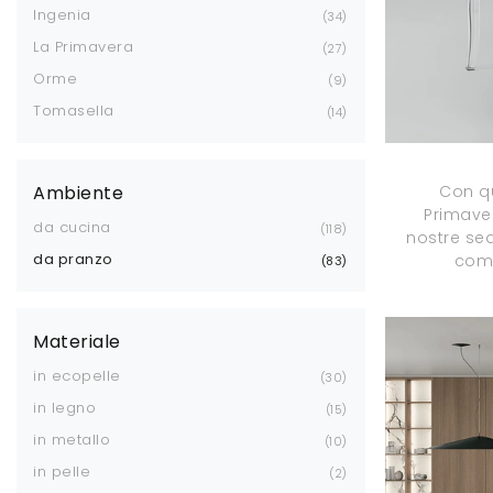
Ingenia
34
La Primavera
27
Orme
9
Tomasella
14
Con q
Ambiente
Primaver
da cucina
118
nostre sed
da pranzo
comp
83
Materiale
in ecopelle
30
in legno
15
in metallo
10
in pelle
2