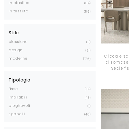
in plastica
84
in tessuto
59
Stile
classiche
3
design
21
Clicca e sc
moderne
176
di Tomasell
Sedie fi
Tipologia
fisse
114
impilabili
45
pieghevoli
1
sgabelli
40