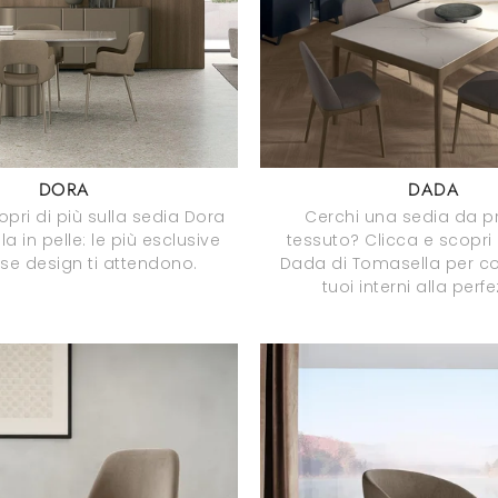
DORA
DADA
opri di più sulla sedia Dora
Cerchi una sedia da p
a in pelle: le più esclusive
tessuto? Clicca e scopri 
sse design ti attendono.
Dada di Tomasella per co
tuoi interni alla perf