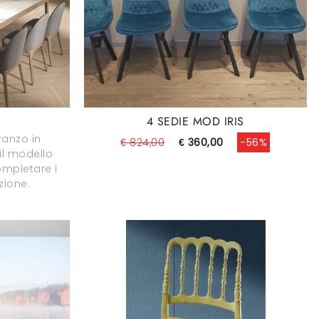
4 SEDIE MOD IRIS
ranzo in
€ 824,00
€ 360,00
-56%
il modello
mpletare i
ezione.