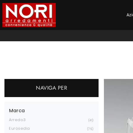
Az
NAVIGA PER
Marca
Arredo3
41
Eurosedia
75