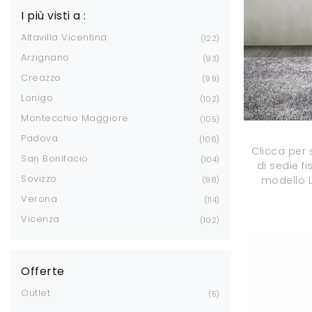
I più visti a :
Altavilla Vicentina
122
Arzignano
93
Creazzo
99
Lonigo
102
Montecchio Maggiore
105
Padova
106
Clicca per
San Bonifacio
104
di sedie f
Sovizzo
modello Li
98
Verona
114
Vicenza
102
Offerte
Outlet
5