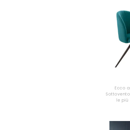
Ecco a
Sottovento
le più