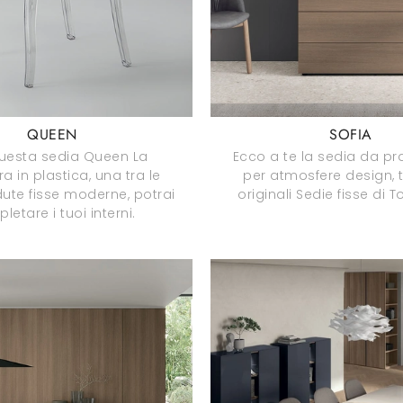
QUEEN
SOFIA
uesta sedia Queen La
Ecco a te la sedia da pr
a in plastica, una tra le
per atmosfere design, t
ute fisse moderne, potrai
originali Sedie fisse di 
letare i tuoi interni.