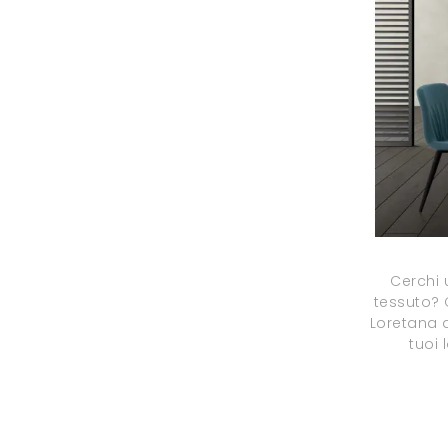
Cerchi 
tessuto? 
Loretana d
tuoi 