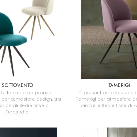
SOTTOVENTO
TAMERIGI
 te la sedia da pranzo
Ti presentiamo la sedia
 per atmosfere design, tra
Tamerigi per atmosfere des
 originali Sedie fisse di
più belle Sedie fisse di 
Eurosedia.