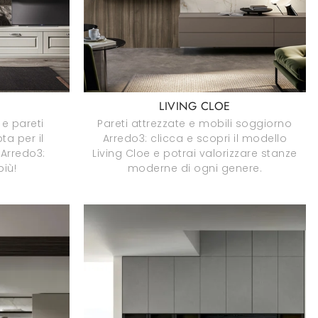
LIVING CLOE
 e pareti
Pareti attrezzate e mobili soggiorno
ta per il
Arredo3: clicca e scopri il modello
 Arredo3:
Living Cloe e potrai valorizzare stanze
più!
moderne di ogni genere.