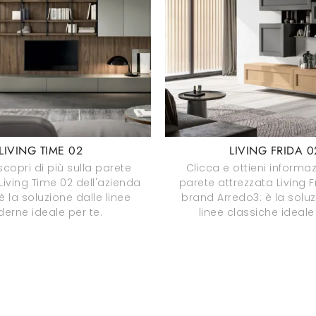
LIVING TIME 02
LIVING FRIDA 0
scopri di più sulla parete
Clicca e ottieni informaz
Living Time 02 dell'azienda
parete attrezzata Living F
è la soluzione dalle linee
brand Arredo3: è la soluz
erne ideale per te.
linee classiche ideale 