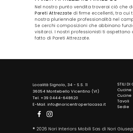
Nel nostro punto vendita troverai ciò che d
Pareti Attrezzate
di firme eccellenti, tra cui 
nostra pluriennale professionalità nel cam
Se cerchi composizioni che abbinano funzion
visitarci. I nostri professionisti ti aspettan
fatto di Pareti Attrezzate.
STILI DI
Località Signolo, 34 - S.S. 11
Cucine
36054 Montebello Vicentino (VI)
Cucine 
Tel. +39 0444-648620
Tavoli
E-Mail. info@noricentroperlacasa.it
Sedie
® 2026 Nori Interiors Mobili Sas di Nori Gius