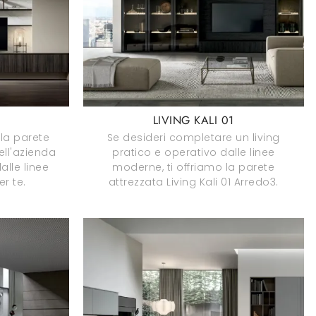
2
LIVING KALI 01
lla parete
Se desideri completare un living
ell'azienda
pratico e operativo dalle linee
alle linee
moderne, ti offriamo la parete
r te.
attrezzata Living Kali 01 Arredo3.