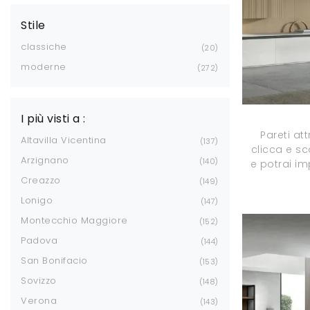
Stile
classiche
20
moderne
272
I più visti a :
Pareti at
Altavilla Vicentina
137
clicca e sc
Arzignano
140
e potrai i
Creazzo
149
Lonigo
147
Montecchio Maggiore
152
Padova
144
San Bonifacio
153
Sovizzo
148
Verona
143