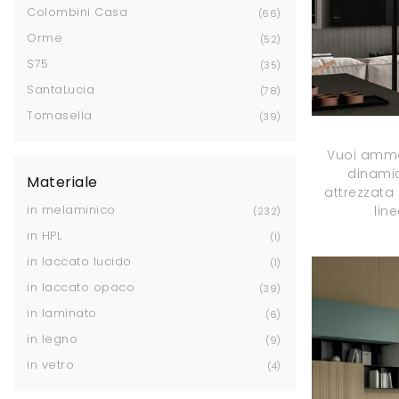
Colombini Casa
66
Orme
52
S75
35
SantaLucia
78
Tomasella
39
Vuoi ammob
dinamic
Materiale
attrezzata
in melaminico
lin
232
in HPL
1
in laccato lucido
1
in laccato opaco
39
in laminato
6
in legno
9
in vetro
4