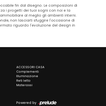
ccabile fin dal disegno. Le composizioni di
zza i progetti dei tuoi sogni con noi e la
i ammobiliare al meglio gli ambienti interni.
ale, non lasciarti sfuggire l'occasione di
informato riguardo l'evoluzione del design in
ACCESSORI CASA
Complementi
Illuminazione
Reti letto
Materassi
Powered by