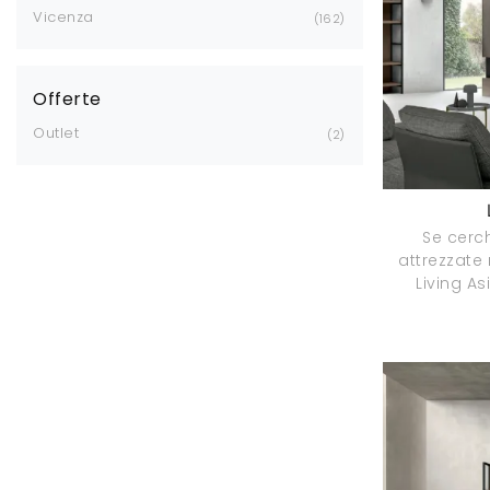
Vicenza
162
Offerte
Outlet
2
Se cerch
attrezzate
Living As