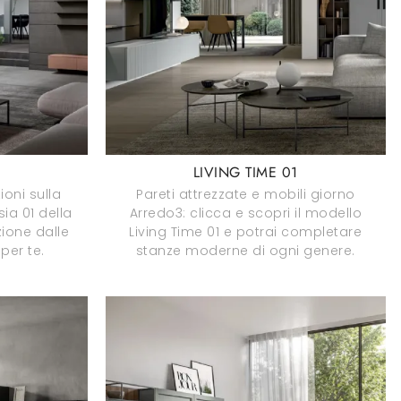
1
LIVING TIME 01
ioni sulla
Pareti attrezzate e mobili giorno
sia 01 della
Arredo3: clicca e scopri il modello
zione dalle
Living Time 01 e potrai completare
per te.
stanze moderne di ogni genere.