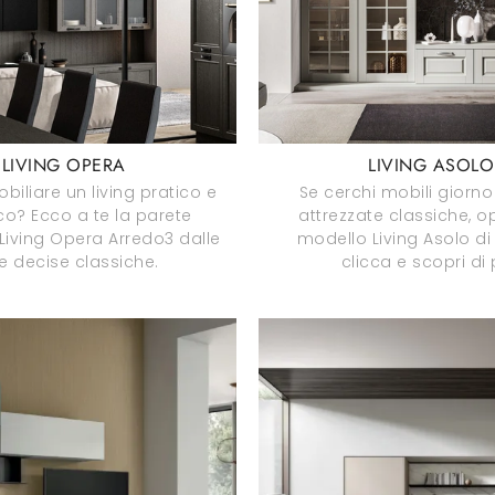
LIVING OPERA
LIVING ASOLO
iliare un living pratico e
Se cerchi mobili giorno
o? Ecco a te la parete
attrezzate classiche, op
 Living Opera Arredo3 dalle
modello Living Asolo di
ee decise classiche.
clicca e scopri di 