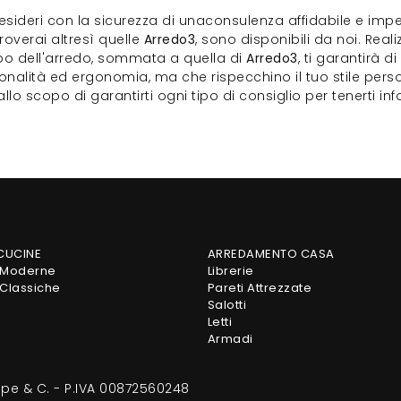
esideri con la sicurezza di unaconsulenza affidabile e impe
troverai altresì quelle
Arredo3
, sono disponibili da noi. Reali
po dell'arredo, sommata a quella di
Arredo3
, ti garantirà d
alità ed ergonomia, ma che rispecchino il tuo stile person
o allo scopo di garantirti ogni tipo di consiglio per tenerti 
 CUCINE
ARREDAMENTO CASA
 Moderne
Librerie
Classiche
Pareti Attrezzate
Salotti
Letti
Armadi
eppe & C. - P.IVA 00872560248