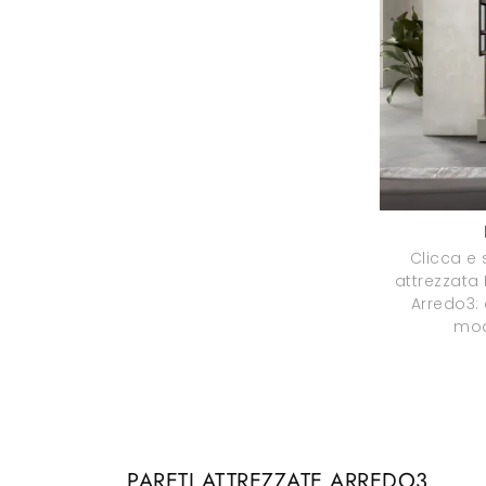
Clicca e 
attrezzata 
Arredo3: 
mod
PARETI ATTREZZATE ARREDO3