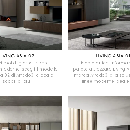
LIVING ASIA 02
LIVING ASIA 0
i mobili giorno e pareti
Clicca e ottieni informaz
 moderne, scegli il modello
parete attrezzata Living A
ia 02 di Arredo3: clicca e
marca Arredo3: è la solu
scopri di più!
linee moderne ideale 