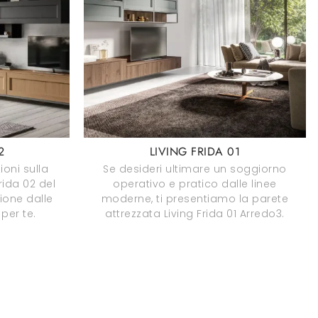
2
LIVING FRIDA 01
ioni sulla
Se desideri ultimare un soggiorno
rida 02 del
operativo e pratico dalle linee
ione dalle
moderne, ti presentiamo la parete
per te.
attrezzata Living Frida 01 Arredo3.