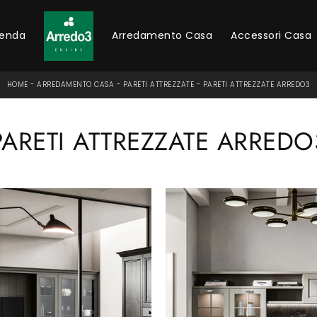
ienda
Arredamento Casa
Accessori Casa
HOME
-
ARREDAMENTO CASA
-
PARETI ATTREZZATE
-
PARETI ATTREZZATE ARREDO3
PARETI ATTREZZATE ARREDO