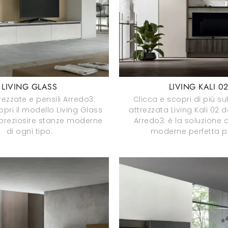
LIVING GLASS
LIVING KALI 0
trezzate e pensili Arredo3:
Clicca e scopri di più su
opri il modello Living Glass
attrezzata Living Kali 02 d
mpreziosire stanze moderne
Arredo3: è la soluzione d
di ogni tipo.
moderne perfetta pe