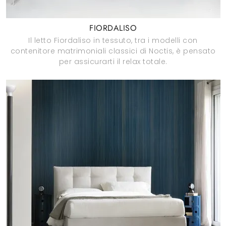
FIORDALISO
Il letto Fiordaliso in tessuto, tra i modelli con
contenitore matrimoniali classici di Noctis, è pensato
per assicurarti il relax totale.