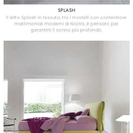
SPLASH
Il letto Splash in tessuto, tra i modelli con contenitore
matrimoniali moderni di Noctis, è pensato per
garantirti il sonno più profondo.