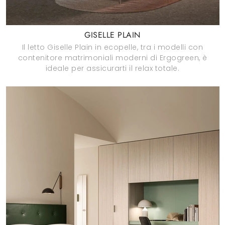
GISELLE PLAIN
Il letto Giselle Plain in ecopelle, tra i modelli con
contenitore matrimoniali moderni di Ergogreen, è
ideale per assicurarti il relax totale.