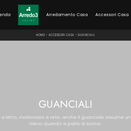
ienda
Arredamento Casa
Accessori Casa
HOME
-
ACCESSORI CASA
-
GUANCIALI
GUANCIALI
 a letto, materasso e rete, anche il guanciale assume un 
rilievo quando si parla di sonno.