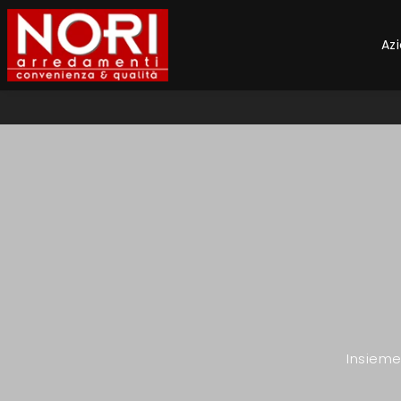
Az
Insieme