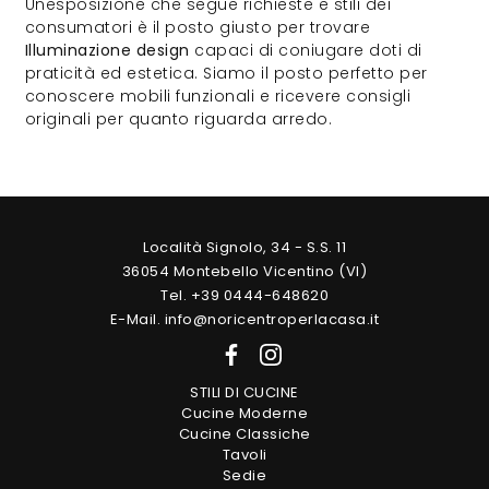
Unesposizione che segue richieste e stili dei
consumatori è il posto giusto per trovare
Illuminazione design
capaci di coniugare doti di
praticità ed estetica. Siamo il posto perfetto per
conoscere mobili funzionali e ricevere consigli
originali per quanto riguarda arredo.
Località Signolo, 34 - S.S. 11
36054 Montebello Vicentino (VI)
Tel. +39 0444-648620
E-Mail. info@noricentroperlacasa.it
STILI DI CUCINE
Cucine Moderne
Cucine Classiche
Tavoli
Sedie