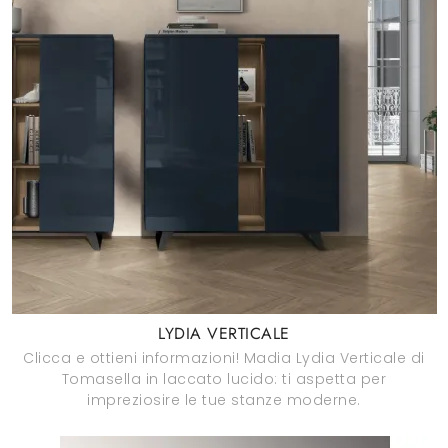
LYDIA VERTICALE
Clicca e ottieni informazioni! Madia Lydia Verticale di
Tomasella in laccato lucido: ti aspetta per
impreziosire le tue stanze moderne.