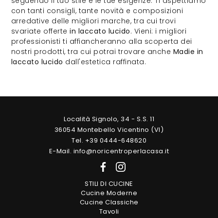
seguendo il tuo stile e le tue esigenze. Ti aspettiamo
con tanti consigli, tante novità e composizioni
arredative delle migliori marche, tra cui trovi
svariate offerte
in laccato lucido
. Vieni: i migliori
professionisti ti affiancheranno alla scoperta dei
nostri prodotti, tra cui potrai trovare anche
Madie
in
laccato lucido
dall'estetica raffinata.
Località Signolo, 34 - S.S. 11
36054 Montebello Vicentino (VI)
Tel. +39 0444-648620
E-Mail. info@noricentroperlacasa.it
STILI DI CUCINE
Cucine Moderne
Cucine Classiche
Tavoli