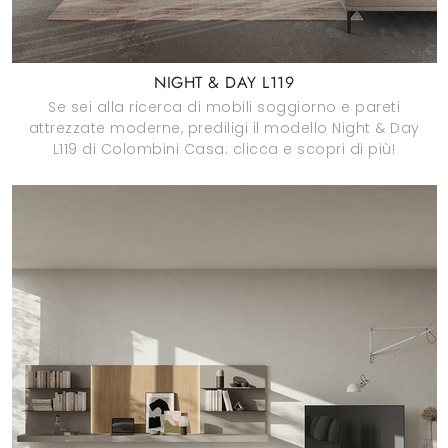
NIGHT & DAY L119
Se sei alla ricerca di mobili soggiorno e pareti
attrezzate moderne, prediligi il modello Night & Day
L119 di Colombini Casa: clicca e scopri di più!