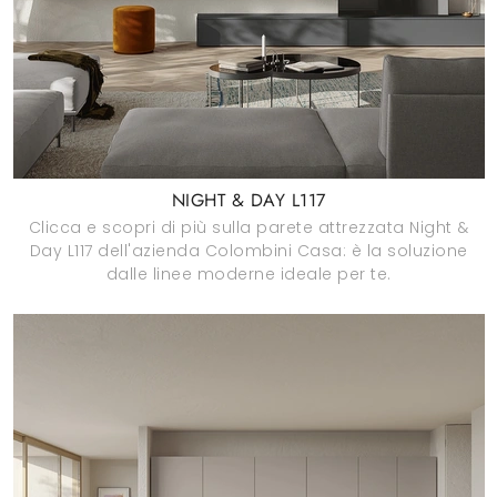
NIGHT & DAY L117
Clicca e scopri di più sulla parete attrezzata Night &
Day L117 dell'azienda Colombini Casa: è la soluzione
dalle linee moderne ideale per te.