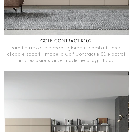
GOLF CONTRACT R102
Pareti attrezzate e mobili giorno Colombini Casa:
clicca e scopri il modello Golf Contract R102 e potrai
impreziosire stanze moderne di ogni tipo.