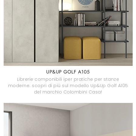
UP&UP GOLF A105
Librerie componibili iper pratiche per stanze
moderne: scopri di più sul modello Up&Up Golf A105
del marchio Colombini Casa!