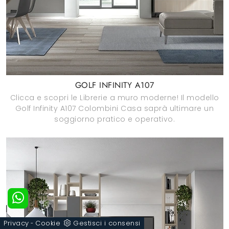
GOLF INFINITY A107
Clicca e scopri le Librerie a muro moderne! Il modello
Golf Infinity A107 Colombini Casa saprà ultimare un
soggiorno pratico e operativo.
Privacy
Cookie
Gestisci i consensi
-