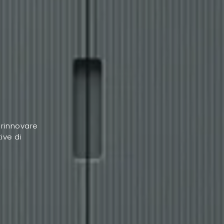
 rinnovare
ive di