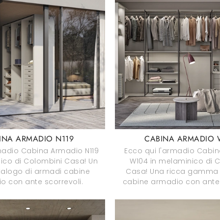
INA ARMADIO N119
CABINA ARMADIO 
rmadio Cabina Armadio N119
Ecco qui l'armadio Cabi
ico di Colombini Casa! Un
W104 in melaminico di 
talogo di armadi cabine
Casa! Una ricca gamma 
o con ante scorrevoli.
cabine armadio con ante 