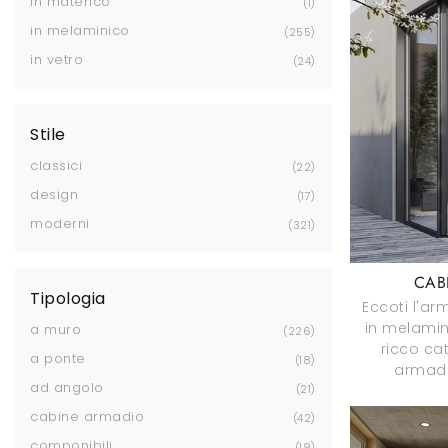
in materico
1
in melaminico
255
in vetro
24
Stile
classici
22
design
17
moderni
321
CAB
Tipologia
Eccoti l'a
in melamin
a muro
226
ricco ca
a ponte
18
armadi
ad angolo
21
cabine armadio
42
componibili
19