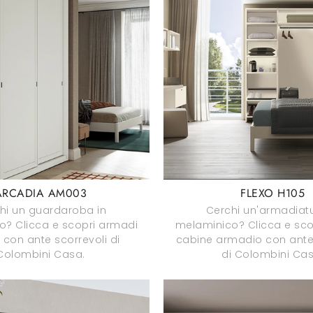
ARCADIA AM003
FLEXO H105
hi un guardaroba in
Cerchi un'armadiatu
o? Clicca e scopri armadi
melaminico? Clicca e sco
con ante scorrevoli di
cabine armadio con ante 
Colombini Casa.
di Colombini Cas