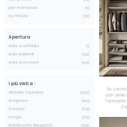
per mansarde
5
su misura
29
Apertura
ante a soffietto
1
ante battenti
195
ante scorrevoli
163
I più visti a :
Se cerch
Altavilla Vicentina
200
con ante s
Arzignano
l'armadio
183
Ca
Creazzo
178
Lonigo
173
Montecchio Maggiore
168