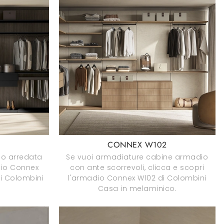
3
CONNEX W102
so arredata
Se vuoi armadiature cabine armadio
dio Connex
con ante scorrevoli, clicca e scopri
di Colombini
l'armadio Connex W102 di Colombini
Casa in melaminico.