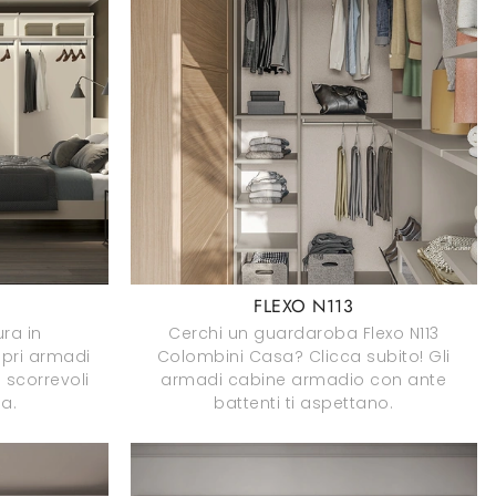
FLEXO N113
ra in
Cerchi un guardaroba Flexo N113
pri armadi
Colombini Casa? Clicca subito! Gli
scorrevoli
armadi cabine armadio con ante
a.
battenti ti aspettano.