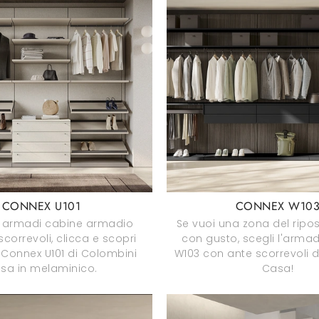
CONNEX U101
CONNEX W10
i armadi cabine armadio
Se vuoi una zona del ripo
correvoli, clicca e scopri
con gusto, scegli l'arma
 Connex U101 di Colombini
W103 con ante scorrevoli 
sa in melaminico.
Casa!