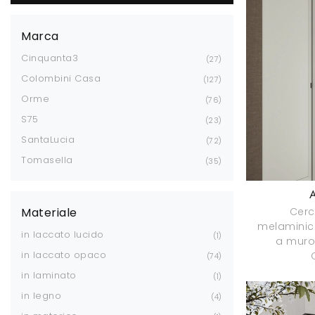
Marca
Cinquanta3
27
Colombini Casa
127
Orme
76
S75
23
SantaLucia
72
Tomasella
35
Cerc
Materiale
melaminic
in laccato lucido
1
a muro 
in laccato opaco
74
in laminato
1
in legno
4