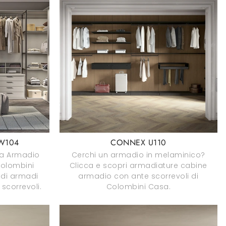
W104
CONNEX U110
na Armadio
Cerchi un armadio in melaminico?
Colombini
Clicca e scopri armadiature cabine
di armadi
armadio con ante scorrevoli di
scorrevoli.
Colombini Casa.