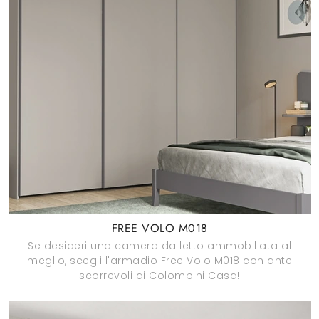
FREE VOLO M018
Se desideri una camera da letto ammobiliata al
meglio, scegli l'armadio Free Volo M018 con ante
scorrevoli di Colombini Casa!