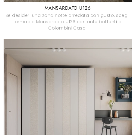
MANSARDATO U126
Se desideri una zona notte arredata con gusto, scegli
l'armadio Mansardato U126 con ante battenti di
Colombini Casa!