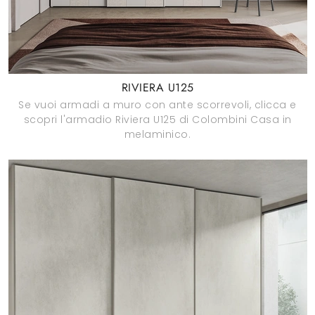
RIVIERA U125
Se vuoi armadi a muro con ante scorrevoli, clicca e
scopri l'armadio Riviera U125 di Colombini Casa in
melaminico.