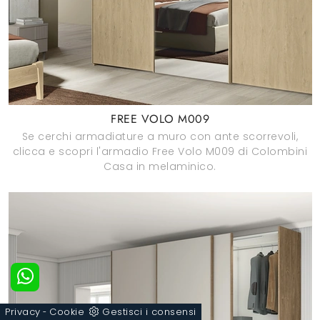
FREE VOLO M009
Se cerchi armadiature a muro con ante scorrevoli,
clicca e scopri l'armadio Free Volo M009 di Colombini
Casa in melaminico.
Privacy
Cookie
Gestisci i consensi
-