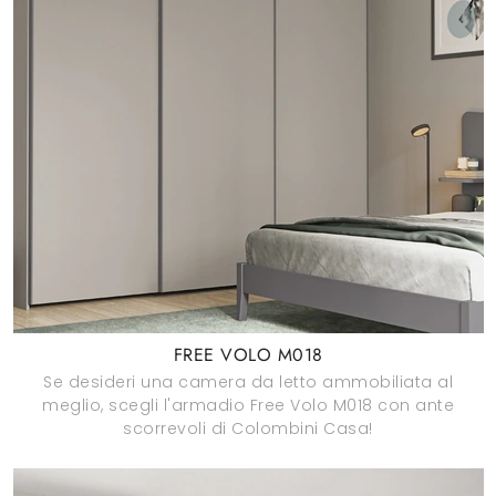
FREE VOLO M018
Se desideri una camera da letto ammobiliata al
meglio, scegli l'armadio Free Volo M018 con ante
scorrevoli di Colombini Casa!