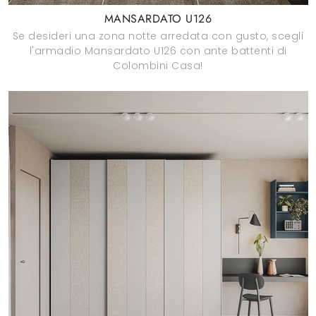
MANSARDATO U126
Se desideri una zona notte arredata con gusto, scegli
l'armadio Mansardato U126 con ante battenti di
Colombini Casa!