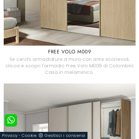
FREE VOLO M009
Se cerchi armadiature a muro con ante scorrevoli,
clicca e scopri l'armadio Free Volo M009 di Colombini
Casa in melaminico.
Privacy
Cookie
Gestisci i consensi
-