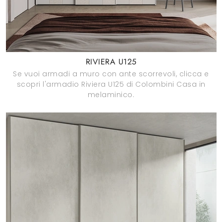
RIVIERA U125
Se vuoi armadi a muro con ante scorrevoli, clicca e
scopri l'armadio Riviera U125 di Colombini Casa in
melaminico.